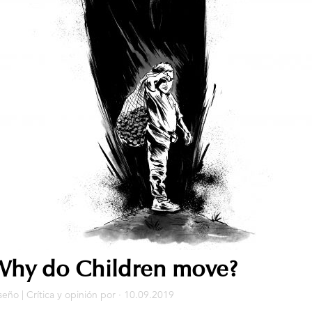
Why do Children move?
seño
|
Crítica y opinión
por · 10.09.2019