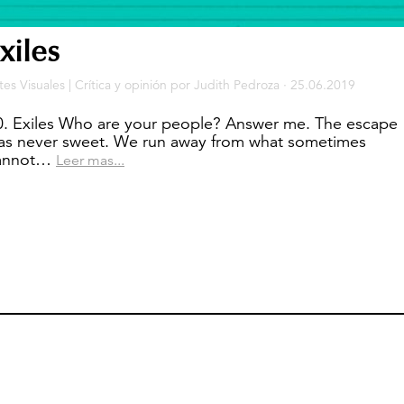
xiles
tes Visuales
|
Crítica y opinión
por
Judith Pedroza
· 25.06.2019
0. Exiles Who are your people? Answer me. The escape
as never sweet. We run away from what sometimes
annot…
Leer mas...