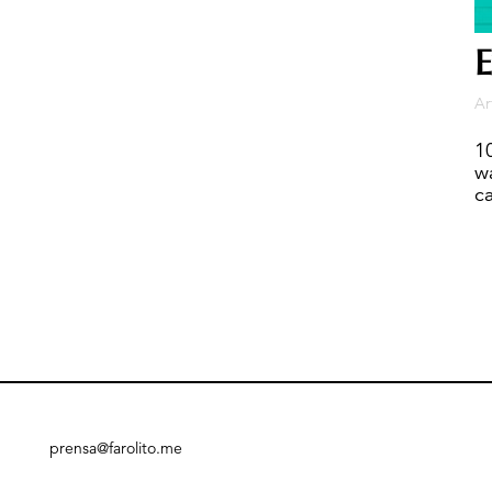
E
Ar
1
w
c
prensa@farolito.me