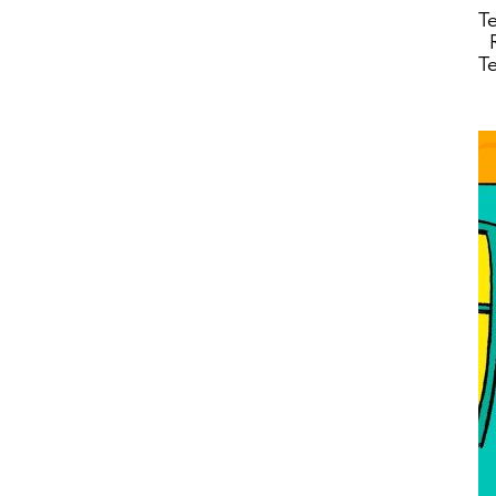
Te
R
T