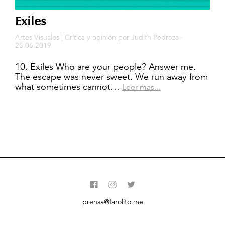
Exiles
Artes Visuales
|
Crítica y opinión
por
Judith Pedroza
·
25.06.2019
10. Exiles Who are your people? Answer me.
The escape was never sweet. We run away from
what sometimes cannot…
Leer mas...
prensa@farolito.me